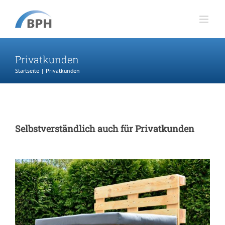
Zum
Inhalt
springen
Privatkunden
Startseite
Privatkunden
Selbstverständlich auch für Privatkunden