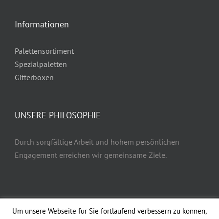
Informationen
Palettensortiment
Spezialpaletten
Gitterboxen
UNSERE PHILOSOPHIE
Durch sorgfältige Arbeit und hohem persönlichen
Engagement erreichen wir gemeinsame Ziele.
©
2026 |
Brühler Palettenhandel GmbH & CO. KG
| Designed by
Mazza
Um unsere Webseite für Sie fortlaufend verbessern zu können,