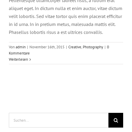
Pellentesque ullamcorper laoreet risus, a rutrum erat
aliquet eget. In dictum nulla et enim auctor, vitae dictum
velit lobortis. Sed vitae tortor quis enim placerat efficitur
in id urna. In in pretium metus, malesuada mattis elit.
Phasellus lobortis risus a est ultrices convallis.
Von
admin
|
November 16th, 2015
|
Creative
,
Photography
|
0
Kommentare
Weiterlesen
Suche
nach: