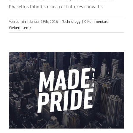
Phasellus lobortis risus a est ultrices convallis.
Integer non ligula libero
Von
admin
|
Januar 19th, 2016
|
Technology
|
0 Kommentare
Creative
Design
Featured
Weiterlesen