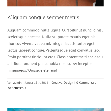
Aliquam congue semper metus
Aliquam commodo nulla ligula. Curabitur ut nunc id nisl
scelerisque egestas. Nulla vulputate mauris eget nisl
rhoncus viverra vel eu mi. Integer iaculis tortor eget
lectus laoreet congue. Pellentesque eget convallis leo.
Proin porttitor tincidunt eros. Class aptent taciti sociosqu
ad litora torquent per conubia nostra, per inceptos
himenaeos. "Quisque eleifend
Cras suscipit ante erat eleifend
Von
admin
|
Januar 19th, 2016
|
Creative
,
Design
|
0 Kommentare
Creative
Weiterlesen