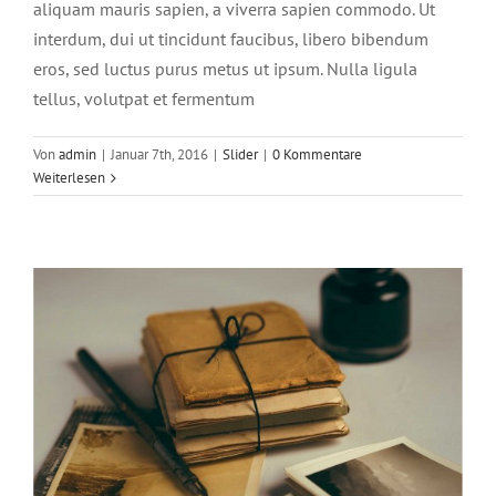
aliquam mauris sapien, a viverra sapien commodo. Ut
interdum, dui ut tincidunt faucibus, libero bibendum
eros, sed luctus purus metus ut ipsum. Nulla ligula
tellus, volutpat et fermentum
Mauris aliquet auctor mi volutpat
sagittis rutrum
Von
admin
|
Januar 7th, 2016
|
Slider
|
0 Kommentare
Weiterlesen
Slider