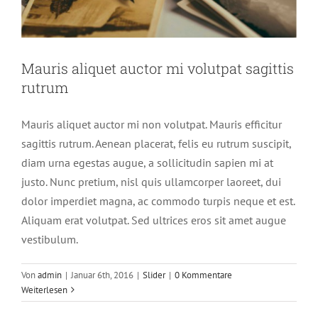
Mauris aliquet auctor mi volutpat sagittis
rutrum
Mauris aliquet auctor mi non volutpat. Mauris efficitur
sagittis rutrum. Aenean placerat, felis eu rutrum suscipit,
diam urna egestas augue, a sollicitudin sapien mi at
justo. Nunc pretium, nisl quis ullamcorper laoreet, dui
dolor imperdiet magna, ac commodo turpis neque et est.
Aliquam erat volutpat. Sed ultrices eros sit amet augue
vestibulum.
Aliquam neque sem tincidunt a
hendrerit eros
Von
admin
|
Januar 6th, 2016
|
Slider
|
0 Kommentare
Weiterlesen
Creative
Photography