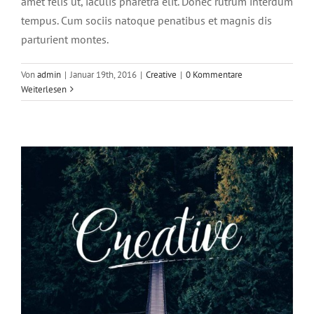
amet felis ut, iaculis pharetra elit. Donec rutrum interdum
tempus. Cum sociis natoque penatibus et magnis dis
parturient montes.
Aliquam luctus sem massa
Von
admin
|
Januar 19th, 2016
|
Creative
|
0 Kommentare
Design
Technology
Weiterlesen