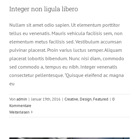
Integer non ligula libero
Nullam sit amet odio sapien. Ut elementum porttitor
tellus eu venenatis. Mauris vehicula facilisis sem, non
elementum metus facilisis sed. Vestibulum accumsan
pulvinar placerat. Proin varius luctus semper. Aliquam
placerat lobortis bibendum. Nunc nisi diam, commodo
sed commodo a, tempus eu nibh. Integer venenatis
consectetur pellentesque. "Quisque eleifend ac magna
eu
Pellentesque gravida augue orci, non
Von
admin
|
Januar 19th, 2016
|
Creative
,
Design
,
Featured
|
0
condim
Kommentare
Weiterlesen
Slider